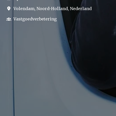
Volendam
,
Noord-Holland
,
Nederland
Vastgoedverbetering