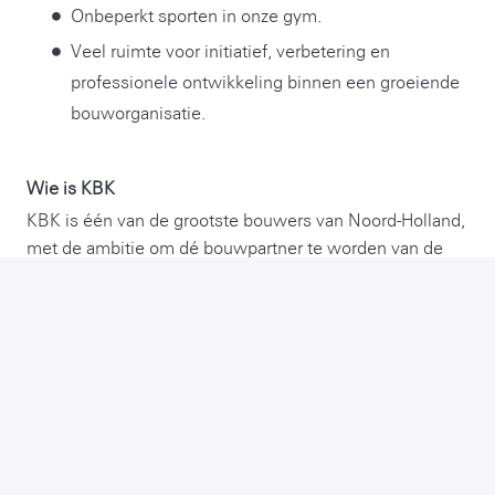
Onbeperkt sporten in onze gym.
Veel ruimte voor initiatief, verbetering en
professionele ontwikkeling binnen een groeiende
bouworganisatie.
Wie is KBK
KBK is één van de grootste bouwers van Noord-Holland,
met de ambitie om dé bouwpartner te worden van de
gehele Randstad. Al 45 jaar vormt diversiteit de kern van
ons succes; ontwikkelen, bouwen, renoveren en
onderhouden – we doen het allemaal.
Sterk in doen.
Daar staan wij als KBK bouwgroep voor. Allemaal.
Dagelijks.
Je komt op onze afdeling
Bouw
te werken op onze
vestiging in Volendam, samen met een gemotiveerd
team. Maar eigenlijk werk je samen met al onze 470