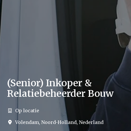
(Senior) Inkoper &
Relatiebeheerder Bouw
Op locatie
Volendam
,
Noord-Holland
,
Nederland